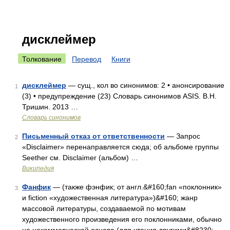
дисклеймер
Толкование
Перевод
Книги
дисклеймер
— сущ., кол во синонимов: 2 • анонсирование
1
(3) • предупреждение (23) Словарь синонимов ASIS. В.Н.
Тришин. 2013 …
Словарь синонимов
Письменный отказ от ответственности
— Запрос
2
«Disclaimer» перенаправляется сюда; об альбоме группы
Seether‎ см. Disclaimer (альбом) …
Википедия
Фанфик
— (также фэнфик; от англ.&#160;fan «поклонник»
3
и fiction «художественная литература»)&#160; жанр
массовой литературы, создаваемой по мотивам
художественного произведения его поклонниками, обычно